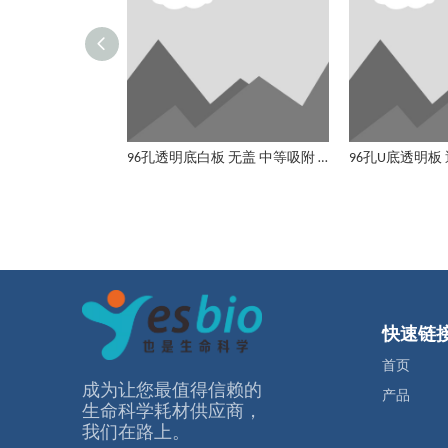
96孔透明底白板 无盖 中等吸附 无菌
快速链
首页
成为让您最值得信赖的
产品
⽣命科学耗材供应商，
我们在路上。