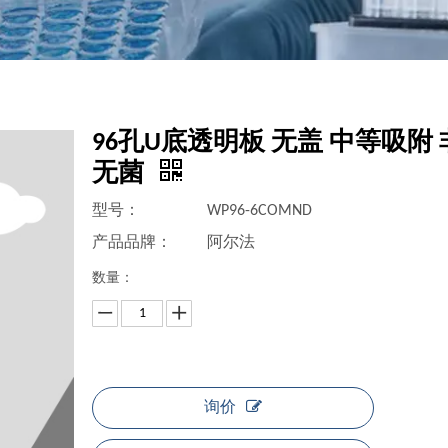
96孔U底透明板 无盖 中等吸附 
无菌
型号：
WP96-6COMND
产品品牌：
阿尔法
数量：
询价