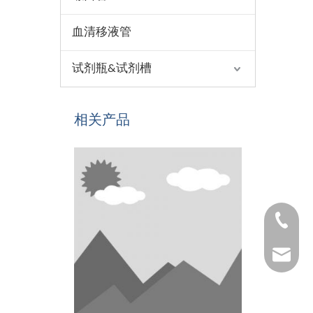
血清移液管
试剂瓶&试剂槽
相关产品
1530654
1025322