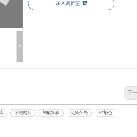
加入询价篮
下一
染
细胞爬片
划痕实验
免疫荧光
HE染色