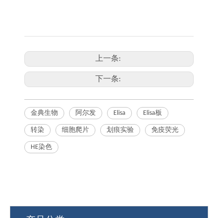
上一条:
下一条:
金典生物
阿尔发
Elisa
Elisa板
转染
细胞爬片
划痕实验
免疫荧光
HE染色