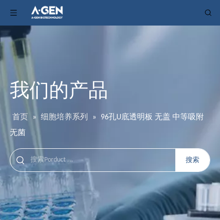
我们的产品
首页
»
细胞培养系列
»
96孔U底透明板 无盖 中等吸附
无菌
搜索