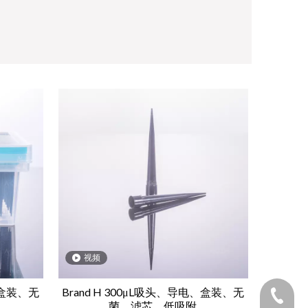
视频
、盒装、无
Brand H 300μL吸头、导电、盒装、无
1530654
菌、滤芯、低吸附