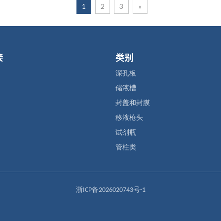
1
2
3
»
接
类别
深孔板
储液槽
封盖和封膜
移液枪头
试剂瓶
管柱类
浙ICP备2026020743号-1