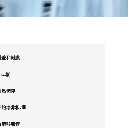
封盖和封膜
lisa板
低温储存
细胞培养板/皿
血清移液管