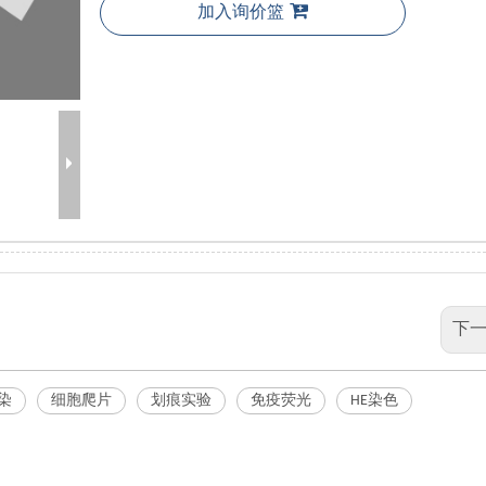
加入询价篮
下一
染
细胞爬片
划痕实验
免疫荧光
HE染色