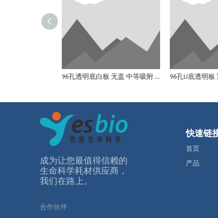
96孔透明底白板 无盖 中等吸附 无菌
快速链
首页
成为让您最值得信赖的
产品
⽣命科学耗材供应商，
我们在路上。
合作伙伴