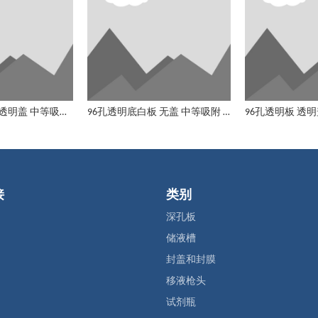
96孔U底透明板 透明盖 中等吸附 无菌
96孔透明底白板 无盖 中等吸附 非无菌
接
类别
深孔板
储液槽
封盖和封膜
移液枪头
试剂瓶