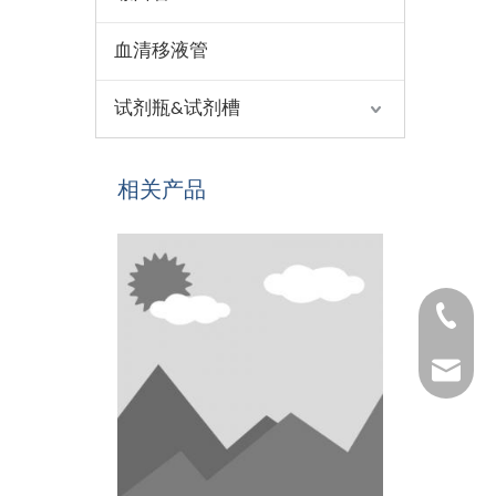
血清移液管
试剂瓶&试剂槽
相关产品
1530654
1025322