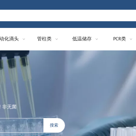
动化滴头
管柱类
低温储存
PCR类
附 非无菌
搜索