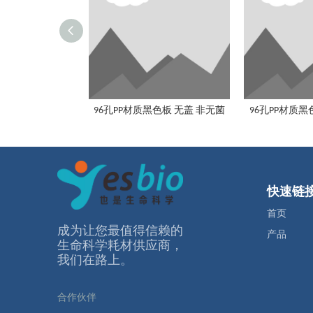
96孔PP材质黑色板 无盖 非无菌
96孔PP材质黑
快速链
首页
成为让您最值得信赖的
产品
⽣命科学耗材供应商，
我们在路上。
合作伙伴