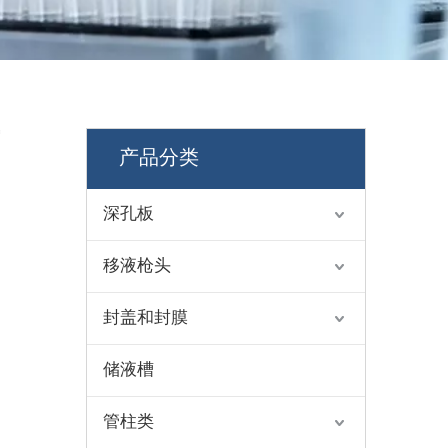
菌
产品分类
深孔板
移液枪头
封盖和封膜
储液槽
管柱类