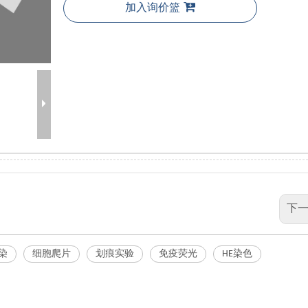
加入询价篮
下一
染
细胞爬片
划痕实验
免疫荧光
HE染色