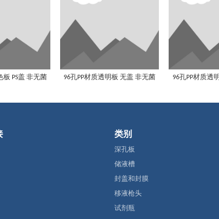
色板 PS盖 非无菌
96孔PP材质透明板 无盖 非无菌
96孔PP材质透明
接
类别
深孔板
储液槽
封盖和封膜
移液枪头
试剂瓶