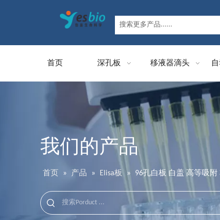
首页
深孔板
移液器滴头
自
我们的产品
首页
»
产品
»
Elisa板
»
96孔白板 白盖 高等吸附