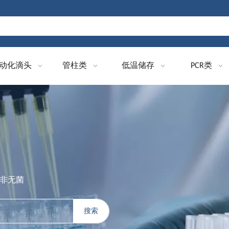
动化滴头
管柱类
低温储存
PCR类
 非无菌
搜索