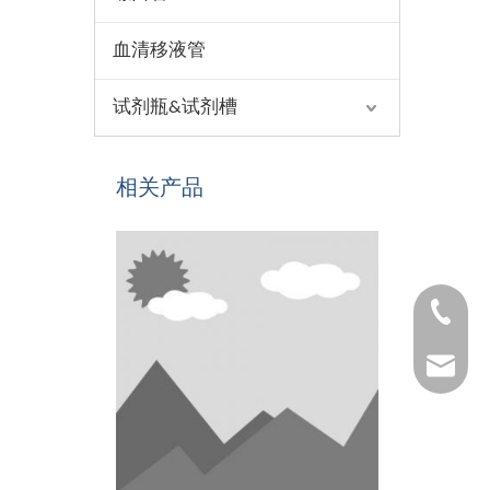
血清移液管
试剂瓶&试剂槽
相关产品
1530654
1025322