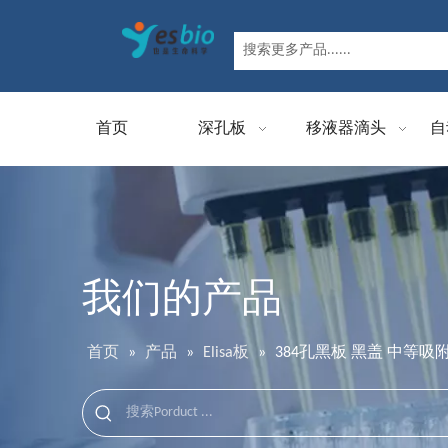
首页
深孔板
移液器滴头
自
我们的产品
首页
»
产品
»
Elisa板
»
384孔黑板 黑盖 中等吸