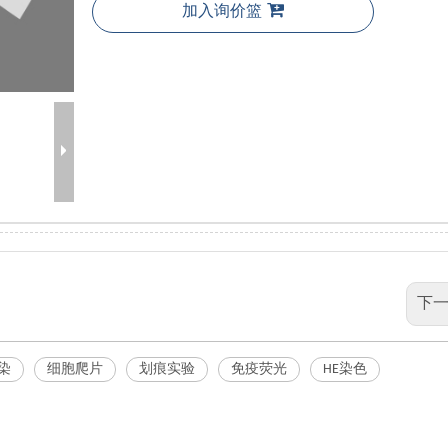
加入询价篮
下一
染
细胞爬片
划痕实验
免疫荧光
HE染色