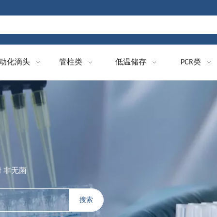
动化滴头
管柱类
低温储存
PCR类
附 非无菌
搜索