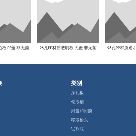
色板 PS盖 非无菌
96孔PP材质透明板 无盖 非无菌
96孔PP材质透明
接
类别
深孔板
储液槽
封盖和封膜
移液枪头
试剂瓶