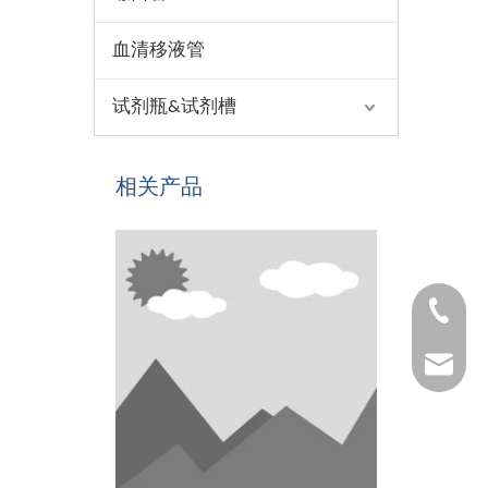
血清移液管
试剂瓶&试剂槽
相关产品
1530654
1025322