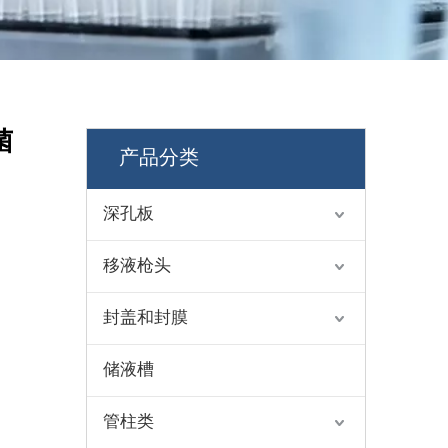
菌
产品分类
深孔板
移液枪头
封盖和封膜
储液槽
管柱类