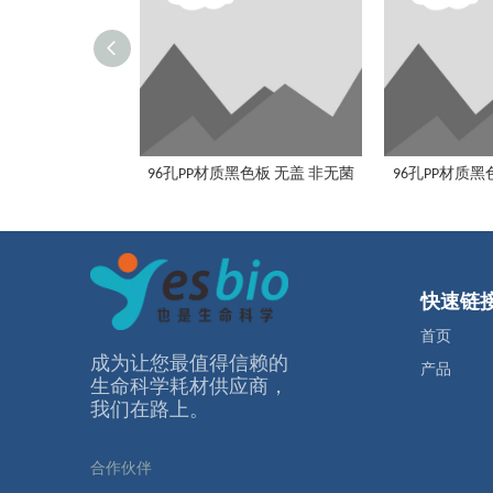
96孔PP材质黑色板 无盖 非无菌
96孔PP材质黑
快速链
首页
成为让您最值得信赖的
产品
⽣命科学耗材供应商，
我们在路上。
合作伙伴