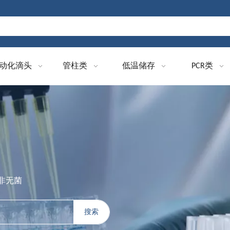
动化滴头
管柱类
低温储存
PCR类
 非无菌
搜索