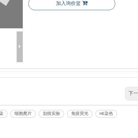
加入询价篮
下一
染
细胞爬片
划痕实验
免疫荧光
HE染色