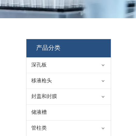
产品分类
深孔板
移液枪头
封盖和封膜
储液槽
管柱类