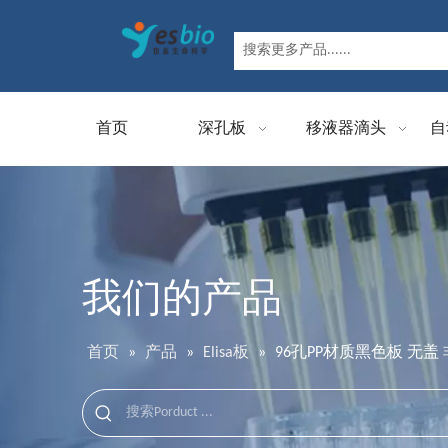
首页
深孔板
移液器滴头
自
我们的产品
首页
»
产品
»
Elisa板
»
96孔PP材质黑色板 无盖