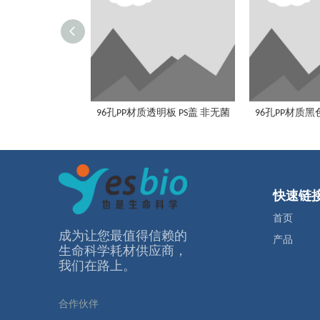
96孔PP材质透明板 PS盖 非无菌
96孔PP材质黑
快速链
首页
成为让您最值得信赖的
产品
⽣命科学耗材供应商，
我们在路上。
合作伙伴