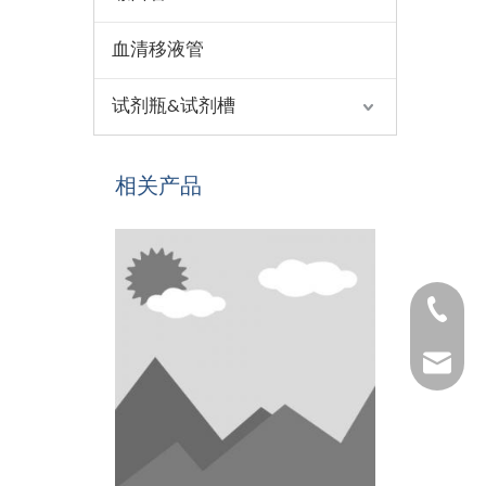
血清移液管
试剂瓶&试剂槽
相关产品
1530654
1025322