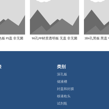
色板 PS盖 非无菌
96孔PP材质透明板 无盖 非无菌
384孔黑板 黑盖
接
类别
深孔板
储液槽
封盖和封膜
移液枪头
试剂瓶