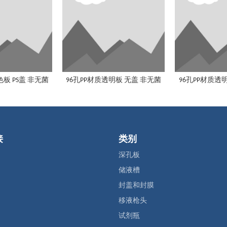
色板 PS盖 非无菌
96孔PP材质透明板 无盖 非无菌
96孔PP材质透明
接
类别
深孔板
储液槽
封盖和封膜
移液枪头
试剂瓶