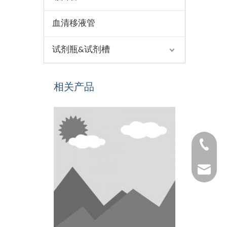
血清移液管
试剂瓶&试剂槽
相关产品
1530654
1025322