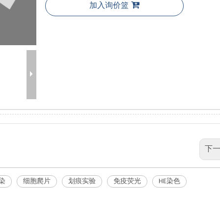
加入询价篮
下一
染
细胞爬片
划痕实验
免疫荧光
HE染色