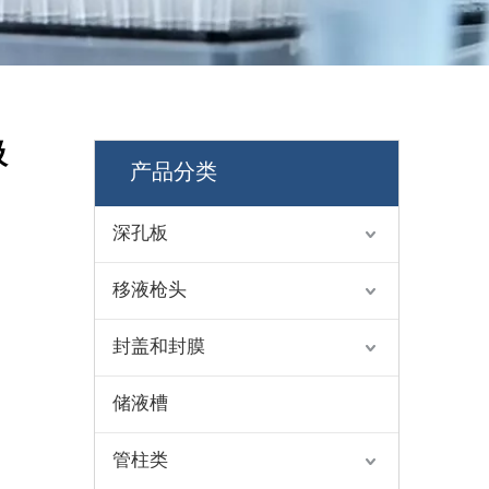
吸
产品分类
深孔板
移液枪头
封盖和封膜
储液槽
管柱类