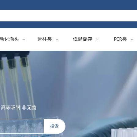
动化滴头
管柱类
低温储存
PCR类
 高等吸附 非无菌
搜索