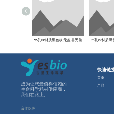
96孔PP材质黑色板 无盖 非无菌
96孔PP材质黑
快速链
首页
成为让您最值得信赖的
产品
⽣命科学耗材供应商，
我们在路上。
合作伙伴