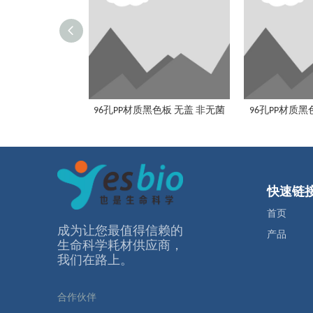
96孔PP材质黑色板 无盖 非无菌
96孔PP材质黑
快速链
首页
成为让您最值得信赖的
产品
⽣命科学耗材供应商，
我们在路上。
合作伙伴