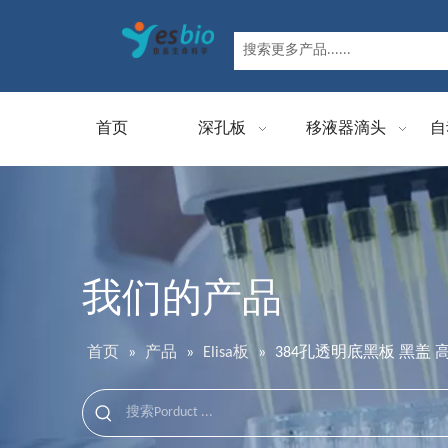
首页
深孔板
移液器滴头
自
我们的产品
首页
»
产品
»
Elisa板
»
384孔透明底黑板 黑盖 