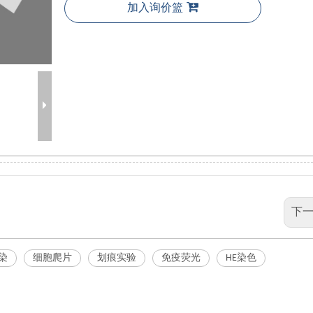
加入询价篮
下一
染
细胞爬片
划痕实验
免疫荧光
HE染色