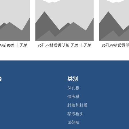
色板 PS盖 非无菌
96孔PP材质透明板 无盖 非无菌
96孔PP材质透明
接
类别
深孔板
储液槽
封盖和封膜
移液枪头
试剂瓶