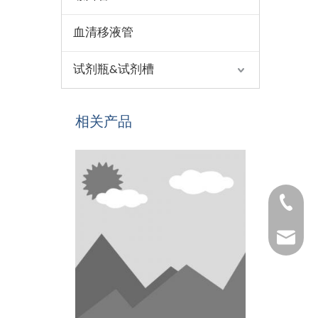
血清移液管
试剂瓶&试剂槽
相关产品
1530654
1025322