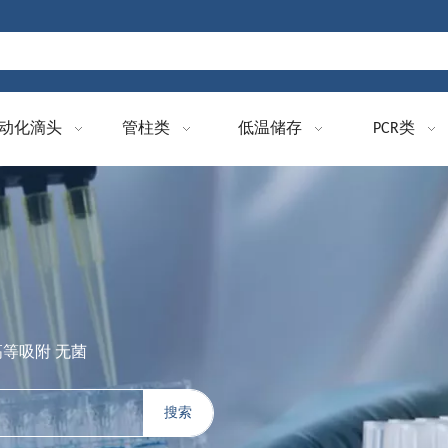
动化滴头
管柱类
低温储存
PCR类
高等吸附 无菌
搜索