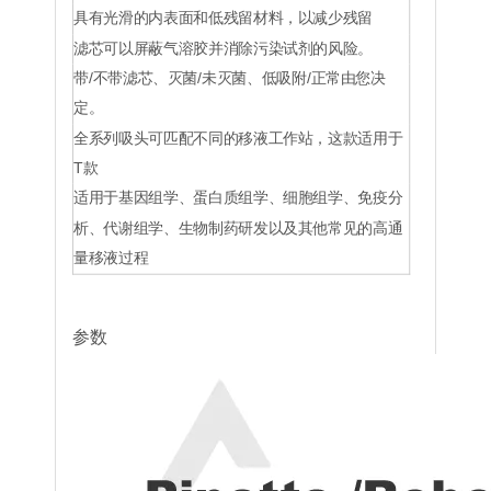
HT-
Brand H 吸头、导电、盒
盒，
1000μL
1000C-
具有光滑的内表面和低残留材料，以减少残留
内、无菌、低残留
24盒/
RSL
箱
滤芯可以屏蔽气溶胶并消除污染试剂的风险。
96盒/
HTF-
Brand H 吸头、导电、盒
盒，
1000μL
1000C-
内、无菌、带滤芯
24盒/
RS
带/不带滤芯、灭菌/未灭菌、低吸附/正常由您决
箱
96盒/
Brand H 吸头、导电、盒
HTF-
盒，
定。
内、无菌、带滤芯、低残
1000μL
1000C-
24盒/
留
RSL
箱
全系列吸头可匹配不同的移液工作站，这款适用于
T款
适用于基因组学、蛋白质组学、细胞组学、免疫分
析、代谢组学、生物制药研发以及其他常见的高通
量移液过程
参数