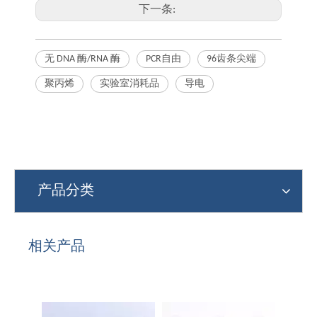
下一条:
无 DNA 酶/RNA 酶
PCR自由
96齿条尖端
聚丙烯
实验室消耗品
导电
产品分类
相关产品