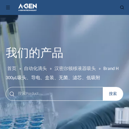
我们的产品
首页
»
自动化滴头
»
汉密尔顿移液器吸头
»
Brand H
300μL吸头、导电、盒装、无菌、滤芯、低吸附
搜索