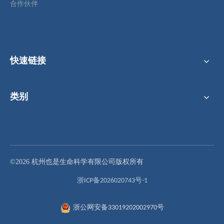
合作伙伴
快速链接
类别
24孔透明板，透明盖，TC处理无菌，吸塑盒装
细胞培养透明板 透明盖 TC 处理 灭菌吸塑盒可供选择（6 孔、12 孔、24 孔、48 孔）
©2026 杭州也是生命科学有限公司版权所有
浙ICP备2026020743号-1
浙公网安备33019202002970号