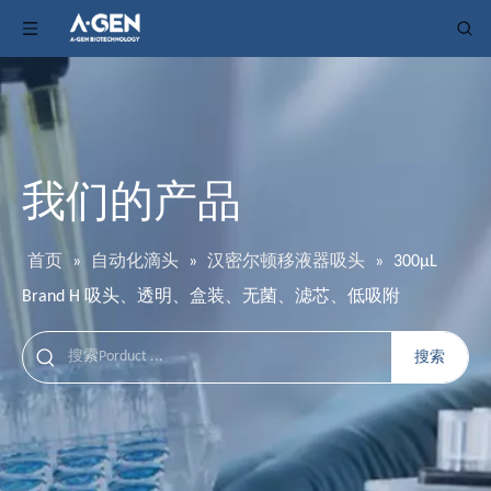
我们的产品
首页
»
自动化滴头
»
汉密尔顿移液器吸头
»
300μL
Brand H 吸头、透明、盒装、无菌、滤芯、低吸附
搜索