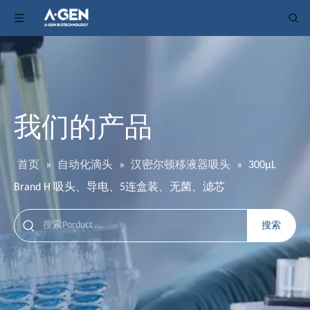
我们的产品
首页
»
自动化滴头
»
汉密尔顿移液器吸头
»
300μL
Brand H 吸头、导电、5连盒装、无菌、滤芯
搜索