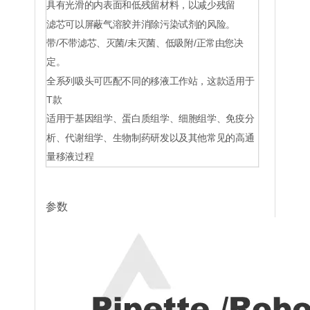
具有光滑的内表面和低残留材料，以减少残留
Brand H
、
导电
的
、
5个组合
HTF-
480p/组合
盒
、
无菌的
、
1000μL
1000C-
滤芯可以屏蔽气溶胶并消除污染试剂的风险。
盒，8盒/箱
带滤芯
、
低吸
5RSL
附率
带/不带滤芯、灭菌/未灭菌、低吸附/正常由您决
定。
全系列吸头可匹配不同的移液工作站，这款适用于
T款
适用于基因组学、蛋白质组学、细胞组学、免疫分
析、代谢组学、生物制药研发以及其他常见的高通
量移液过程
参数