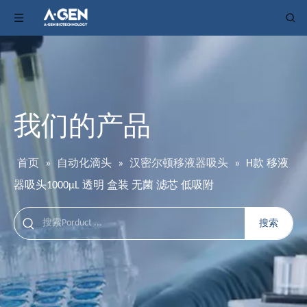
我们的产品
首页
»
自动化滴头
»
汉密尔顿移液器吸头
»
H款 移液
器吸头1000μL 透明 盒装 无菌 滤芯 低吸附
搜索