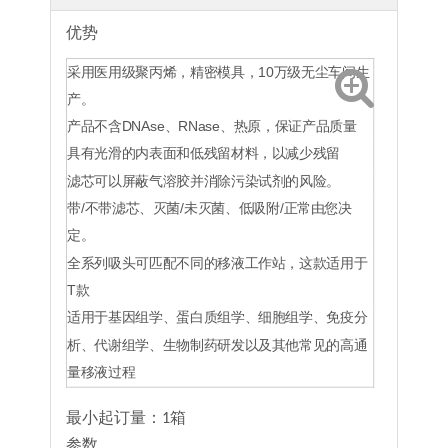
优势
采用医用级聚丙烯，精密模具，10万级无尘车间生
产。
产品不含DNAse、RNase、热原，保证产品质量
具有光滑的内表面和低残留材料，以减少残留
滤芯可以屏蔽气溶胶并消除污染试剂的风险。
带/不带滤芯、灭菌/未灭菌、低吸附/正常由您决
定。
全系列吸头可匹配不同的移液工作站，这款适用于
T款
适用于基因组学、蛋白质组学、细胞组学、免疫分
析、代谢组学、生物制药研发以及其他常见的高通
量移液过程
最小起订量：1箱
参数