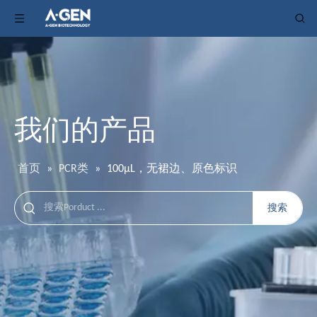
我们的产品
首页
»
PCR类
»
100μL，无裙边、原色标识
搜索