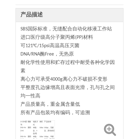
产品描述
SBS国际标准，无缝配合自动化移液工作站
进口医疗级高分子聚丙烯(PP)材料
可121°C/15psi高温高压灭菌
DNA/RNA酶Free，无热原
耐化学性使用和贮存过程中耐受各种化学因
素
离心力可承受4000g离心力不破损不变形
平整度孔边缘增高且表面光滑，孔与孔之间
均一性高
产品质量高，重金属含量低
所有产品包装均有编码，可追溯
A-GEN货
规格
包装方
体积
产品名称
号
式
PCR-96-
透明
10板/
100ul
100μL，无裙
LN-C
盒，5
边、原色标识
盒/箱
PCR-96-
透明
10板/
100ul
100μL，半裙