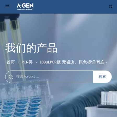
我们的产品
首页
»
PCR类
»
100μLPCR板 无裙边、原色标识(乳白）
搜索