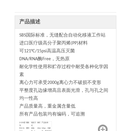
产品描述
SBS国际标准，无缝配合自动化移液工作站
进口医疗级高分子聚丙烯(PP)材料
可121°C/15psi高温高压灭菌
DNA/RNA酶Free，无热原
耐化学性使用和贮存过程中耐受各种化学因
素
离心力可承受2000g离心力不破损不变形
平整度孔边缘增高且表面光滑，孔与孔之间
均一性高
产品质量高，重金属含量低
所有产品包装均有编码，可追溯
A-GEN货
规格
包装方
体积
产品名称
号
式
PCR-96-
透明
10板/
100ul
100μL，无裙