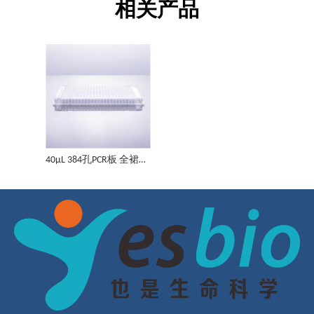
相关产品
40μL 384孔PCR板 全裙边 透+透、黑色标识