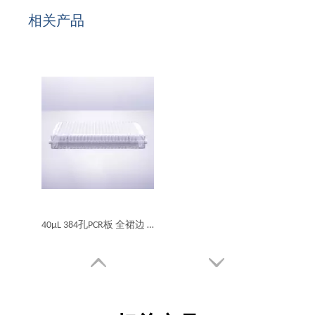
相关产品
40μL 384孔PCR板 全裙边 透+透、黑色标识