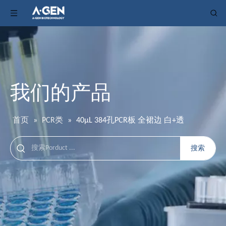
我们的产品
首页
»
PCR类
»
40μL 384孔PCR板 全裙边 白+透
搜索