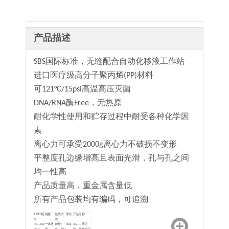
产品描述
SBS国际标准，无缝配合自动化移液工作站
进口医疗级高分子聚丙烯(PP)材料
可121°C/15psi高温高压灭菌
DNA/RNA酶Free，无热原
耐化学性使用和贮存过程中耐受各种化学因
素
离心力可承受2000g离心力不破损不变形
平整度孔边缘增高且表面光滑，孔与孔之间
均一性高
产品质量高，重金属含量低
所有产品包装均有编码，可追溯
A-GEN货
规格
包装方
体积
产品名称
号
式
PCR-302-
一体透
10板/
30ul
30μL，双切