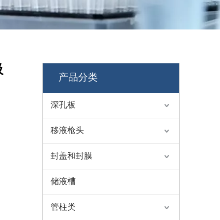
吸
产品分类
深孔板
移液枪头
封盖和封膜
储液槽
管柱类