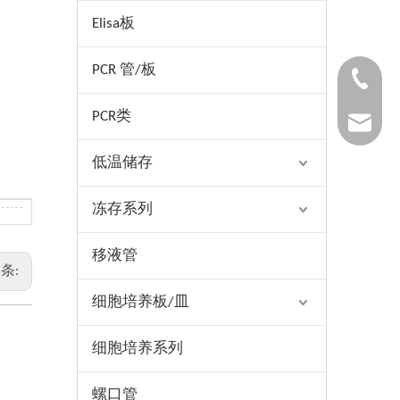
Elisa板
PCR 管/板
1530654
PCR类
1025322
低温储存
冻存系列
移液管
条:
细胞培养板/皿
细胞培养系列
螺口管