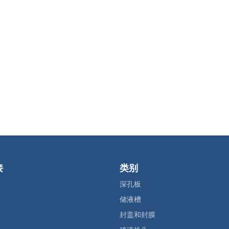
接
类别
深孔板
储液槽
封盖和封膜