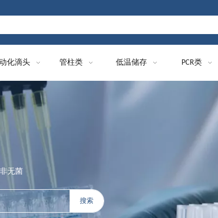
动化滴头
管柱类
低温储存
PCR类
 非无菌
搜索