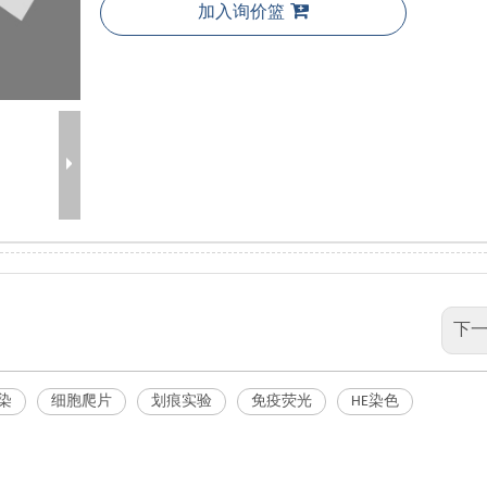
加入询价篮
下一
染
细胞爬片
划痕实验
免疫荧光
HE染色