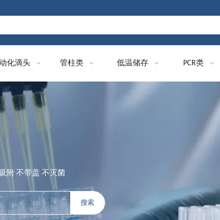
动化滴头
管柱类
低温储存
PCR类
 中等吸附 不带盖 不灭菌
搜索