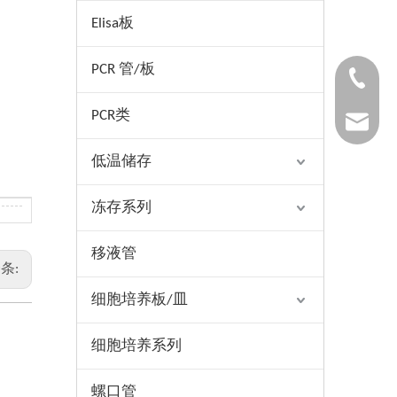
Elisa板
PCR 管/板
1530654
PCR类
1025322
低温储存
冻存系列
移液管
条:
细胞培养板/皿
细胞培养系列
螺口管