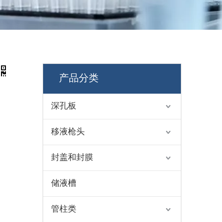
产品分类
深孔板
移液枪头
封盖和封膜
储液槽
管柱类