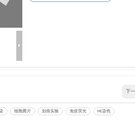
下一
染
细胞爬片
划痕实验
免疫荧光
HE染色