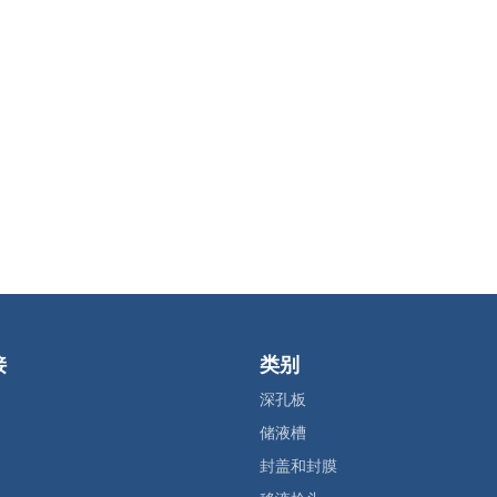
接
类别
深孔板
储液槽
封盖和封膜