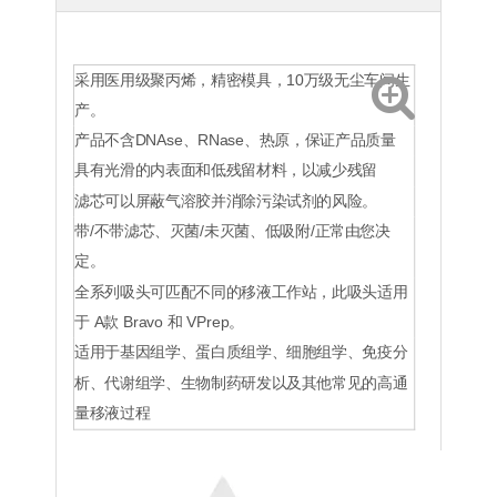
采用医用级聚丙烯，精密模具，10万级无尘车间生
产。
产品不含DNAse、RNase、热原，保证产品质量
具有光滑的内表面和低残留材料，以减少残留
滤芯可以屏蔽气溶胶并消除污染试剂的风险。
带/不带滤芯、灭菌/未灭菌、低吸附/正常由您决
定。
全系列吸头可匹配不同的移液工作站，此吸头适用
于 A款 Bravo 和 VPrep。
适用于基因组学、蛋白质组学、细胞组学、免疫分
析、代谢组学、生物制药研发以及其他常见的高通
量移液过程