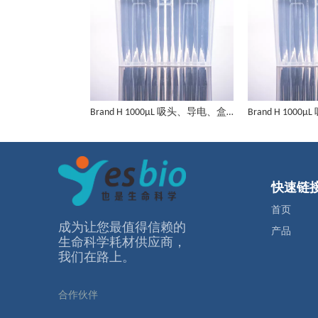
Brand H 1000μL 吸头、导电、盒装、无菌
快速链
首页
成为让您最值得信赖的
产品
⽣命科学耗材供应商，
我们在路上。
合作伙伴