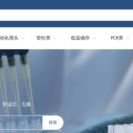
动化滴头
管柱类
低温储存
PCR类
盒装、带滤芯，无菌
搜索