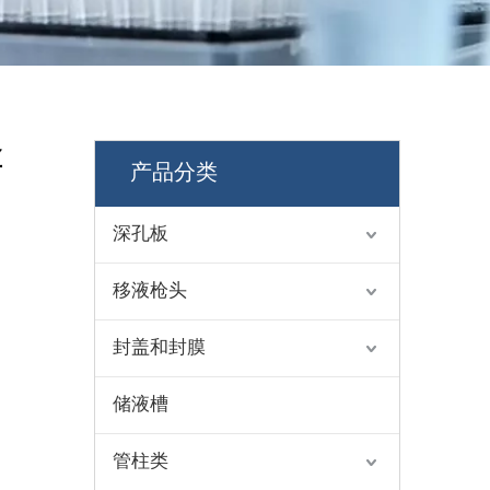
盒
产品分类
深孔板
移液枪头
封盖和封膜
储液槽
管柱类