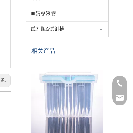
血清移液管
试剂瓶&试剂槽
相关产品
条:
1530654
1025322