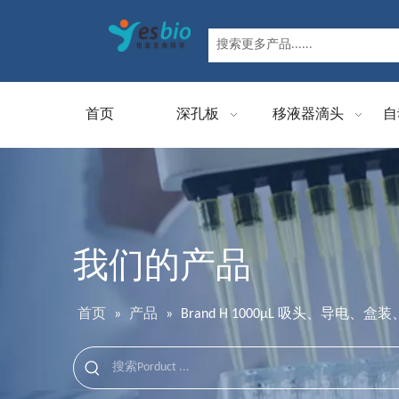
首页
深孔板
移液器滴头
自
我们的产品
首页
»
产品
»
Brand H 1000μL 吸头、导电、