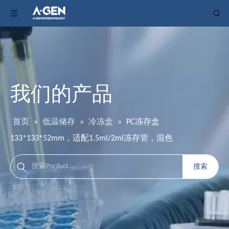
我们的产品
首页
»
低温储存
»
冷冻盒
»
PC冻存盒
133*133*52mm，适配1.5ml/2ml冻存管，混色
搜索