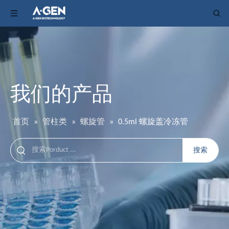
我们的产品
首页
»
管柱类
»
螺旋管
»
0.5ml 螺旋盖冷冻管
搜索