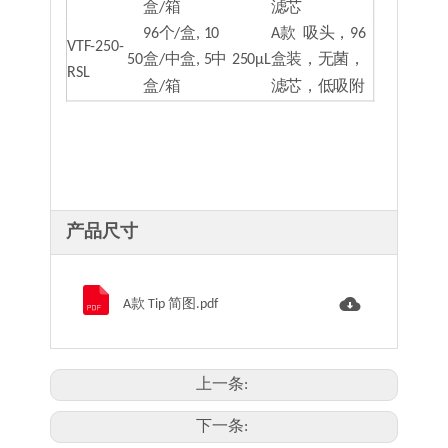
盒/箱
滤芯
96个/盒, 10
A款 吸头，96
VTF-250-
50
盒/中盒, 5中
250μL
盒装，无菌，
RSL
盒/箱
滤芯，低吸附
产品尺寸
A款 Tip 简图.pdf
上一条:
下一条: