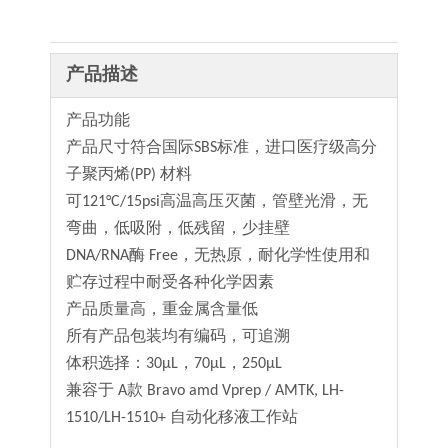
产品描述
产品功能
产品尺寸符合国际SBS标准，进口医疗级高分
子聚丙烯(PP) 材料
可121°C/15psi高温高压灭菌，管壁光滑，无
弯曲，低吸附，低残留，少挂壁
DNA/RNA酶 Free，无热原，耐化学性使用和
贮存过程中耐受各种化学因素
产品质量高，重金属含量低
所有产品包装均有编码，可追溯
体积选择：30µL，70µL，250µL
兼容于 A款 Bravo amd Vprep / AMTK, LH-
1510/LH-1510+ 自动化移液工作站