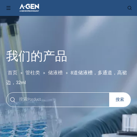
我们的产品
首页
»
管柱类
»
储液槽
»
8道储液槽，多通道，高裙
边，32ml
搜索