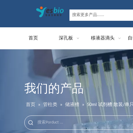
首页
深孔板
移液器滴头
自
我们的产品
首页
»
管柱类
»
储液槽
»
50ml 试剂槽 散装/