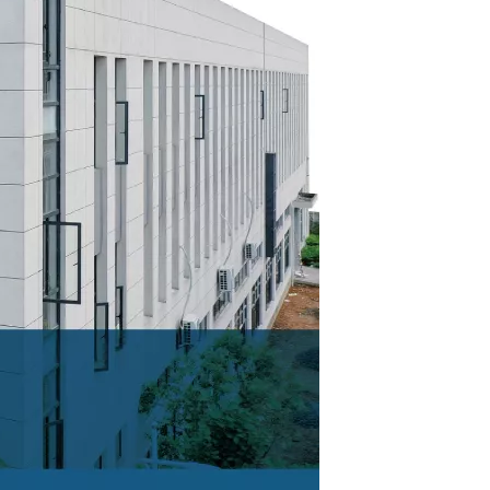
3ml 24道储液槽，多通道，低裙边