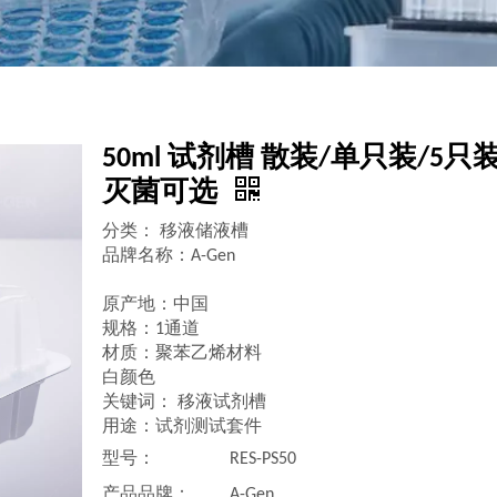
50ml 试剂槽 散装/单只装/5只
灭菌可选
分类： 移液储液槽
品牌名称：A-Gen
原产地：中国
规格：1通道
材质：聚苯乙烯材料
白颜色
关键词： 移液试剂槽
用途：试剂测试套件
型号：
RES-PS50
产品品牌：
A-Gen