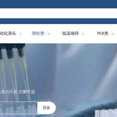
动化滴头
管柱类
低温储存
PCR类
单只装/5只装 灭菌可选
搜索