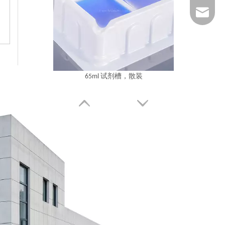
1025322
65ml 试剂槽，散装
65ml 溶液储液罐 不同包装方式 无菌可选