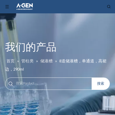
我们的产品
首页
»
管柱类
»
储液槽
»
8道储液槽，单通道，高裙
边，290ml
搜索