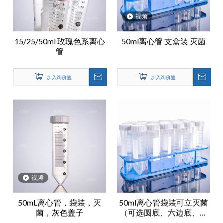
视频
15/25/50ml 玫瑰色系离心
50ml离心管 支盒装 灭菌
管
加入询价篮
加入询价篮
视频
50mL离心管，袋装，灭
50ml离心管袋装可立灭菌
菌，灰色盖子
（可选圆底、六边底、支
盒装、袋装）