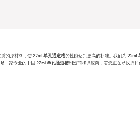
优质的原材料，使
22mL单孔通道槽
的性能达到更高的标准。我们为
22m
司
是一家专业的中国
22mL单孔通道槽
制造商和供应商，若您正在寻找折扣