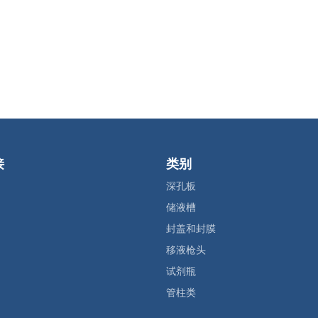
接
类别
深孔板
储液槽
封盖和封膜
移液枪头
试剂瓶
管柱类