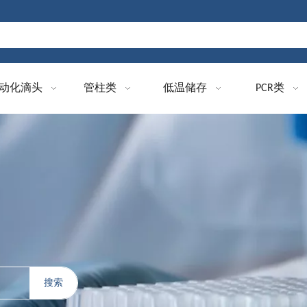
动化滴头
管柱类
低温储存
PCR类
搜索