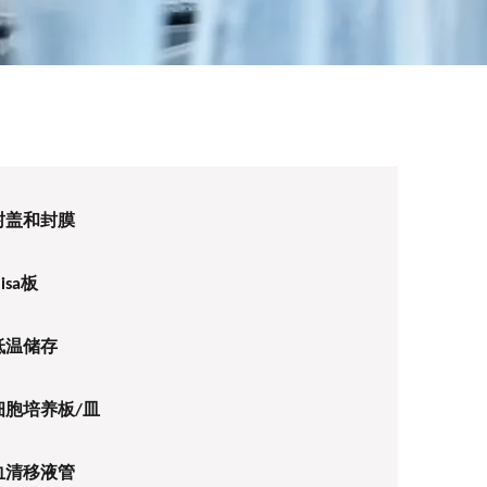
封盖和封膜
lisa板
低温储存
细胞培养板/皿
血清移液管