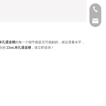
1530654
1025322
L单孔通道槽
的每一个细节都是无可挑剔的，保证质量水平，
价的
22mL单孔通道槽
，请立即咨询！