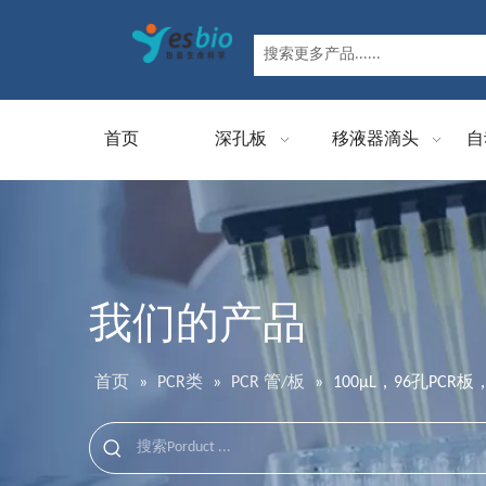
首页
深孔板
移液器滴头
自
我们的产品
首页
»
PCR类
»
PCR 管/板
»
100μL，96孔P