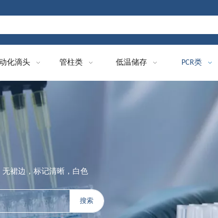
动化滴头
管柱类
低温储存
PCR类
CR板，无裙边，标记清晰，白色
搜索