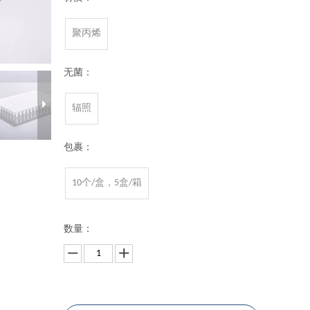
聚丙烯
无菌：
辐照
包裹：
10个/盒，5盒/箱
数量：