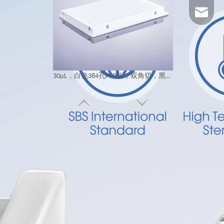
1025322
30μL，白色384孔PCR板，双角切，黑色标识
96 方孔板 0.8ml V底