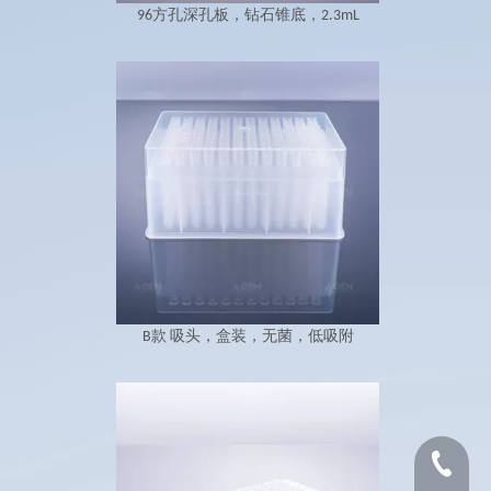
96方孔深孔板，钻石锥底，2.3mL
B款 吸头，盒装，无菌，低吸附
1530654