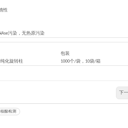
惰性
NAse污染，无热原污染
包装
的纯化旋转柱
1000个/袋，10袋/箱
下一
于核酸检测