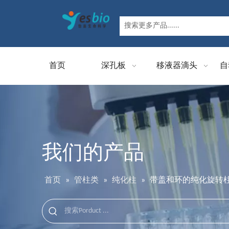
首页
深孔板
移液器滴头
自
我们的产品
首页
»
管柱类
»
纯化柱
»
带盖和环的纯化旋转