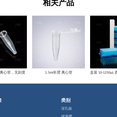
相关产品
微量离心管，无刻度
1.5ml长臂 离心管
接
类别
深孔板
储液槽