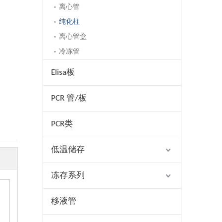
离心管
纯化柱
离心管盒
冷冻管
Elisa板
PCR 管/板
PCR类
低温储存
冻存系列
移液管