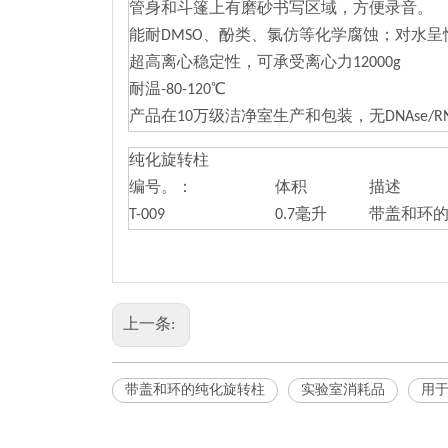
管身和斗篷上有磨砂书写区域，方便录音。
能耐DMSO、酚类、氯仿等化学腐蚀；对水呈
超高离心稳定性，可承受离心力12000g
耐温-80-120℃
产品在10万级洁净室生产和包装，无DNAse/R
纯化旋转柱
编号。：
体积
描述
T-009
0.7毫升
带盖和环
上一条:
带盖和环的纯化旋转柱
实验室消耗品
用