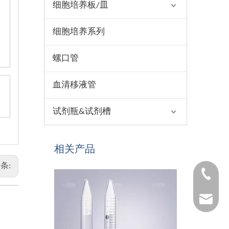
细胞培养板/皿
细胞培养系列
螺口管
血清移液管
试剂瓶&试剂槽
相关产品
条:
1530654
1025322