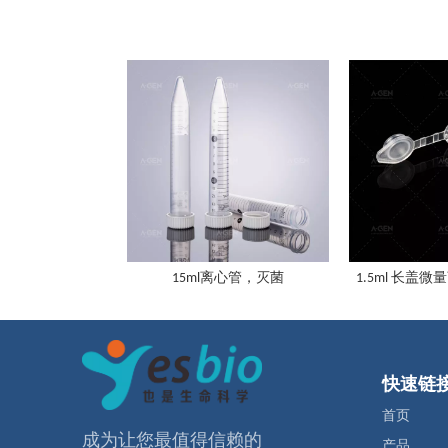
15ml离心管，灭菌
1.5ml 长盖
快速链
首页
成为让您最值得信赖的
产品