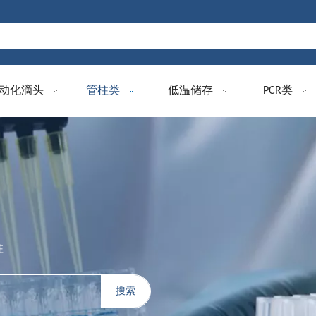
动化滴头
管柱类
低温储存
PCR类
柱
搜索