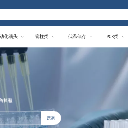
动化滴头
管柱类
低温储存
PCR类
三角摇瓶
搜索