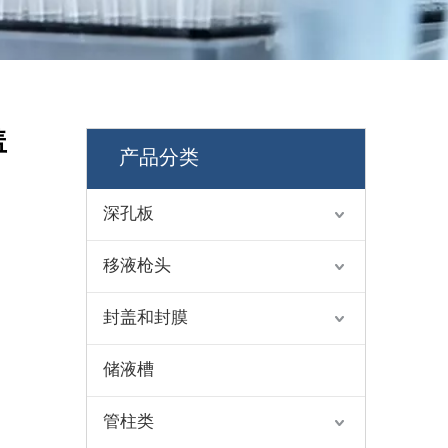
盖
产品分类
深孔板
移液枪头
封盖和封膜
储液槽
管柱类