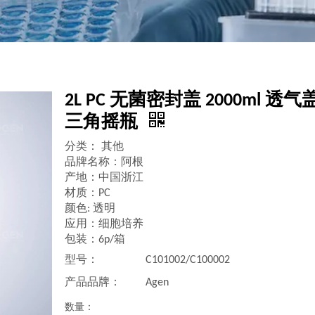
2L PC 无菌密封盖 2000ml 透气
三角摇瓶
分类： 其他
品牌名称：阿根
产地：中国浙江
材质：PC
颜色: 透明
应用：细胞培养
包装：6p/箱
型号：
C101002/C100002
产品品牌：
Agen
数量：