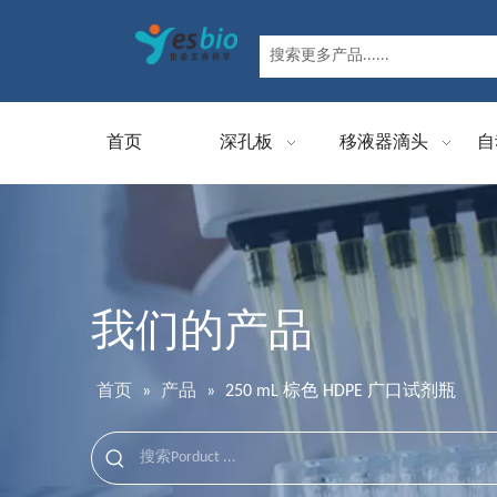
首页
深孔板
移液器滴头
自
我们的产品
首页
»
产品
»
250 mL 棕色 HDPE 广口试剂瓶