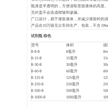
瓶身是半透明的，方便读取里面液体的高度
无衬盖不会造成褶皱和渗漏。
广口设计，易于灌装液体，并减少灌装时的
产品在10万级无尘车间生产、包装，不含 DNas
试剂瓶 棕色
货号
体积
描
B-8-B
8毫升
8
B-15-B
15毫升
1
B-30-B
30毫升
3
B-60-B
60毫升
6
B-125-B
125毫升
1
B-250-B
250毫升
2
B-500-B
500毫升
5
B-1000-B
1000毫升
1