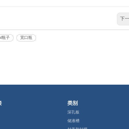
下一
ml瓶子
宽口瓶
接
类别
深孔板
储液槽