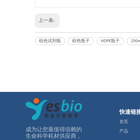
上一条:
棕色试剂瓶
棕色瓶子
HDPE瓶子
250
快速链
首页
成为让您最值得信赖的
产品
⽣命科学耗材供应商，