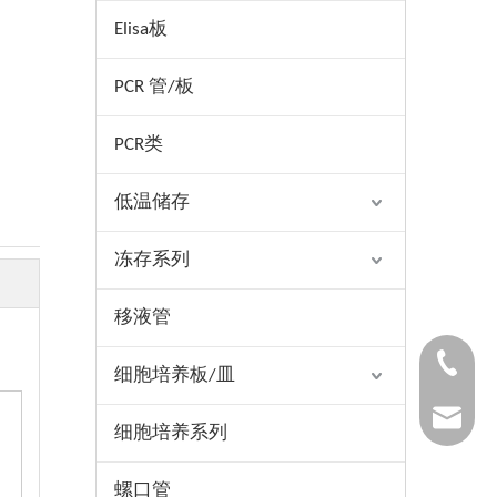
Elisa板
PCR 管/板
PCR类
低温储存
冻存系列
移液管
1530654
细胞培养板/皿
1025322
细胞培养系列
螺口管