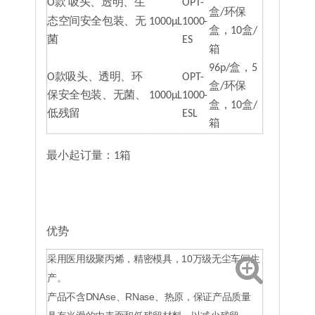
O款 吸头、透明、生
OPT-
盒/环保
态空间安全包装、无
1000μL
1000-
盒，10盒/
菌
ES
箱
96p/盒，5
O款吸头、透明、环
OPT-
盒/环保
保安全包装、无菌、
1000μL
1000-
盒，10盒/
低残留
ESL
箱
最小起订量：1箱
优势
采用医用级聚丙烯，精密模具，10万级无尘车间生
产。
产品不含DNAse、RNase、热原，保证产品质量