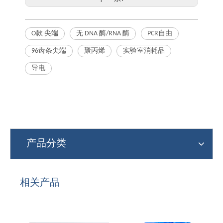
O款 尖端
无 DNA 酶/RNA 酶
PCR自由
96齿条尖端
聚丙烯
实验室消耗品
导电
产品分类
相关产品