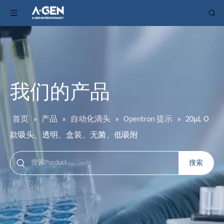
我们的产品
首页
»
产品
»
自动化滴头
»
Opentron 提示
»
20μL O
款吸头、透明、盒装、无菌、低吸附
搜索