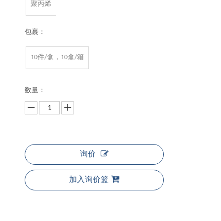
聚丙烯
包裹：
10件/盒，10盒/箱
数量：
询价
加入询价篮