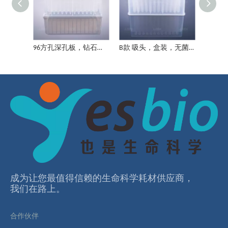
30μL，白色384孔PCR板，双角切，黑色标识
96 方孔板 0.8ml V底
96方孔深孔板，钻石锥底，2.3mL
B款 吸头，盒装，无菌，低吸附
B款 250ul 吸头，盒装，无菌，低吸附
100μL，96孔PCR板，全裙边，标记清晰，透明
成为让您最值得信赖的⽣命科学耗材供应商，
我们在路上。
合作伙伴