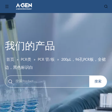
我们的产品
首页
»
PCR类
»
PCR 管/板
»
200μL，96孔PCR板，全裙
边，黑色标识白
搜索