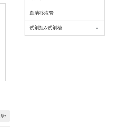
血清移液管
试剂瓶&试剂槽
条: