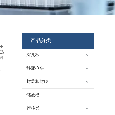
产品分类
P
盖适
深孔板
耐
移液枪头
。
封盖和封膜
储液槽
管柱类