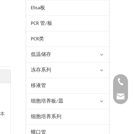
Elisa板
PCR 管/板
PCR类
低温储存
冻存系列
1530654
移液管
1025322
细胞培养板/皿
本
细胞培养系列
螺口管