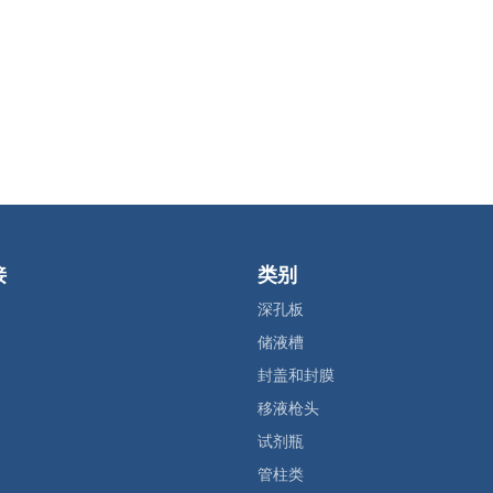
接
类别
深孔板
储液槽
封盖和封膜
移液枪头
试剂瓶
管柱类