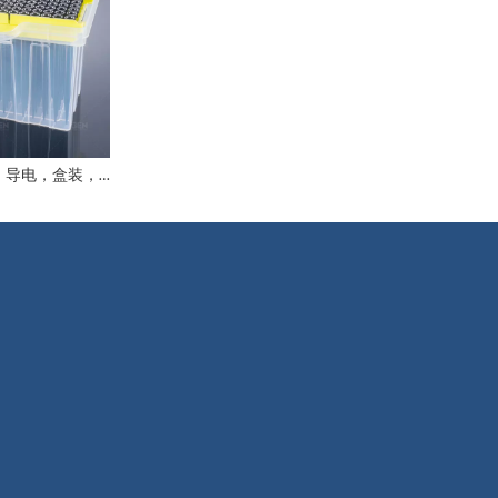
T款 1000μL吸头，导电，盒装，无菌，低吸附