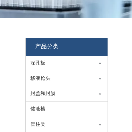
，
产品分类
深孔板
移液枪头
封盖和封膜
储液槽
管柱类