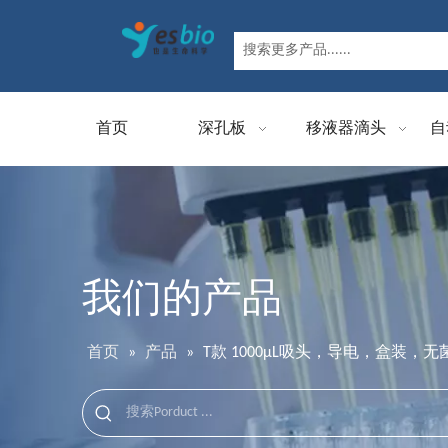
首页
深孔板
移液器滴头
自
我们的产品
首页
»
产品
»
T款 1000μL吸头，导电，盒装，