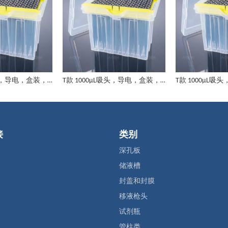
T款 1000μL吸头，导电，盒装，低吸附
T款 1000μL吸头，导电，盒装，无菌
接
类别
深孔板
储液槽
封盖和封膜
移液枪头
试剂瓶
管柱类