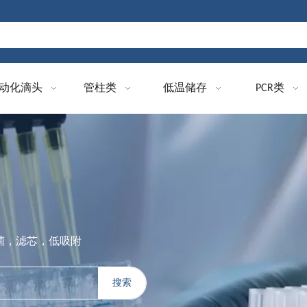
动化滴头
管柱类
低温储存
PCR类
无菌，滤芯，低吸附
搜索