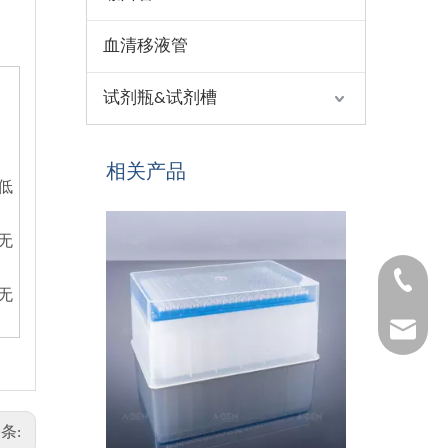
血清移液管
试剂瓶&试剂槽
相关产品
低
无
1530654
无
1025322
条: