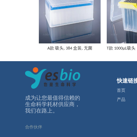
A款 吸头, 384 盒装, 无菌
快速链
首页
成为让您最值得信赖的
产品
⽣命科学耗材供应商，
我们在路上。
合作伙伴