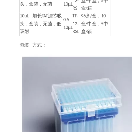
12-
盒/中盒，5中
头，盒装，无菌
10μL
RS
盒/箱
10μL 加长FAT滤芯吸
TF-
96盒/盒，10
0.5-
头，盒装，无菌，低
12-
盒/中盒，5中
10μL
吸附
RSL
盒/箱
包装 方式：