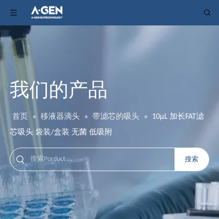
我们的产品
首页
»
移液器滴头
»
带滤芯的吸头
»
10μL 加长FAT滤
芯吸头 袋装/盒装 无菌 低吸附
搜索