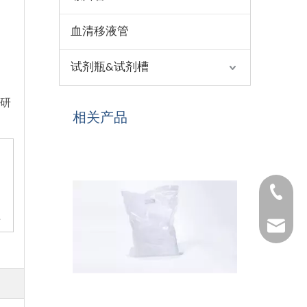
血清移液管
试剂瓶&试剂槽
研
相关产品
1530654
附
1025322