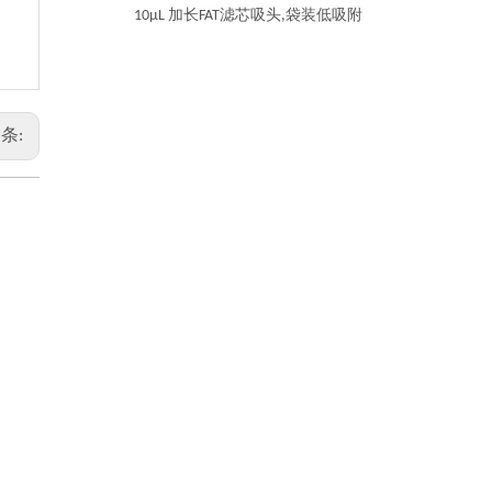
10μL 加长FAT滤芯吸头,袋装低吸附
条: