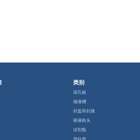
接
类别
深孔板
储液槽
封盖和封膜
移液枪头
试剂瓶
管柱类