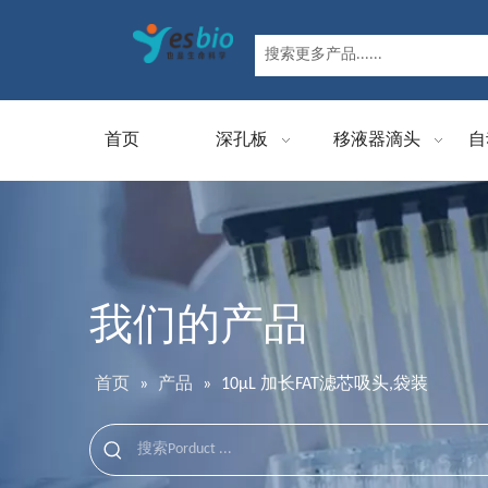
首页
深孔板
移液器滴头
自
我们的产品
首页
»
产品
»
10μL 加长FAT滤芯吸头,袋装