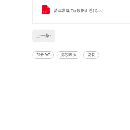
爱津常规 Tip 数据汇总(1).pdf
上一条:
加长FAT
滤芯吸头
袋装