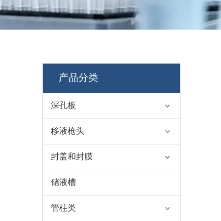
产品分类
深孔板
移液枪头
封盖和封膜
储液槽
管柱类