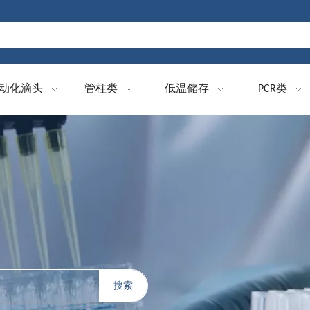
动化滴头
管柱类
低温储存
PCR类
搜索