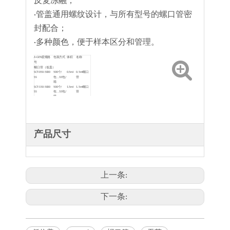
反复冻融；
·管盖通用螺纹设计，与所有型号的螺口管密
封配合；
·多种颜色，便于样本区分和管理。
A-GEN货
规格
包装方式
体积
名称
号
螺口管（低盖）
SCT-050-
5000
500个/
0.5ml
0.5ml螺口
SS
包，10包/
管
箱
SCT-150-
5000
500个/
1.5ml
1.5ml螺口
SS
包，10包/
管
箱
SCT-200-
5000
500个/
2.0ml
2.0ml螺口
SS
包，10包/
管
箱
SCT-050-
5000
500个/
0.5ml
0.5ml螺口
SS-S
包，10包/
管、无菌
箱
SCT-150-
5000
500个/
1.5ml
1.5ml螺口
产品尺寸
SS-S
包，10包/
管、无菌
箱
SCT-200-
5000
500个/
2.0ml
2.0ml螺口
SS-S
包，10包/
管、无菌
箱
上一条:
下一条: