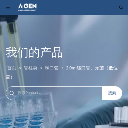
我们的产品
首页
»
管柱类
»
螺口管
»
2.0ml螺口管、无菌（低位
盖）
搜索