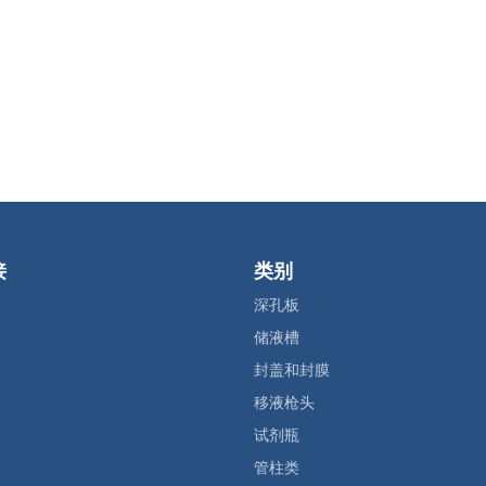
接
类别
深孔板
储液槽
封盖和封膜
移液枪头
试剂瓶
管柱类