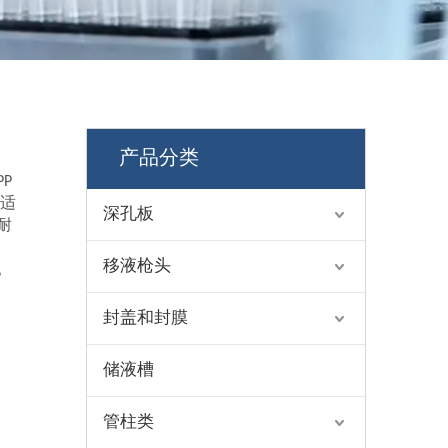
产品分类
P
盖适
深孔板
耐
移液枪头
。
封盖和封膜
储液槽
管柱类