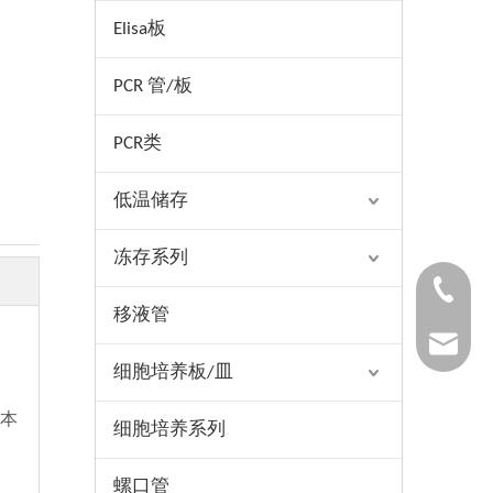
Elisa板
PCR 管/板
PCR类
低温储存
冻存系列
1530654
移液管
1025322
细胞培养板/皿
本
细胞培养系列
螺口管