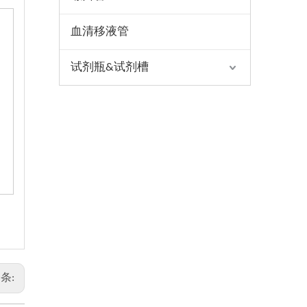
血清移液管
试剂瓶&试剂槽
条: