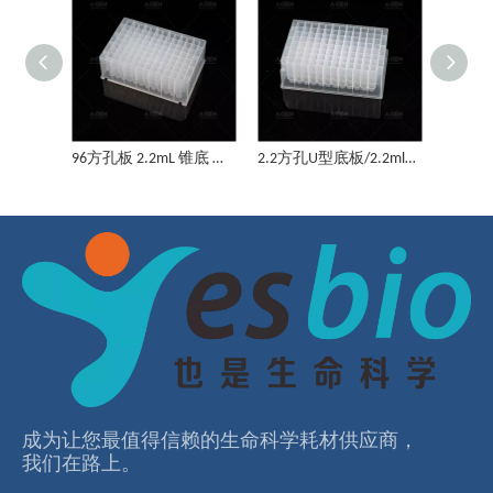
96圆孔深孔板，U型底2.0ml
96方孔板（1.6ml）U底
96方孔板 2.2mL 锥底 适用于KF 磨砂外壳
2.2方孔U型底板/2.2ml深孔板
96圆形深孔板，U型底，独立孔
1.0ml方孔板/96方深孔板，U型底P-1.0-SQ-96
成为让您最值得信赖的⽣命科学耗材供应商，
我们在路上。