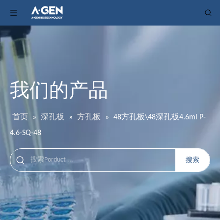
我们的产品
首页
»
深孔板
»
方孔板
»
48方孔板\48深孔板4.6ml P-
4.6-SQ-48
搜索