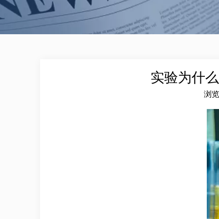
实验为什么
浏
["wechat","weibo","qzone","douban","email"]