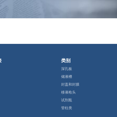
接
类别
深孔板
储液槽
封盖和封膜
移液枪头
试剂瓶
管柱类