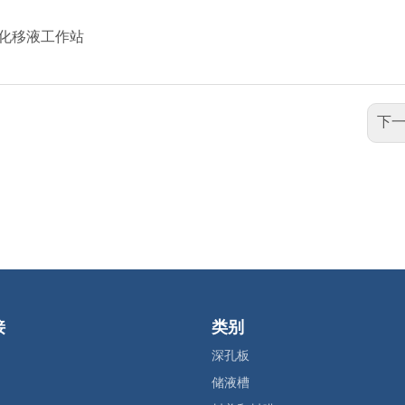
动化移液工作站
下一
接
类别
深孔板
储液槽