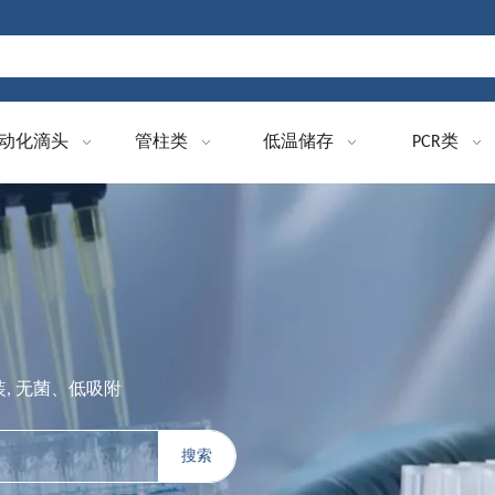
动化滴头
管柱类
低温储存
PCR类
盒装, 无菌、低吸附
搜索