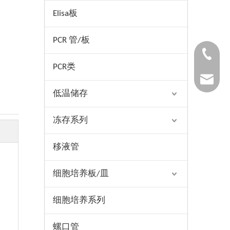
Elisa板
PCR 管/板
1530654
PCR类
1025322
低温储存
冻存系列
移液管
细胞培养板/皿
细胞培养系列
螺口管