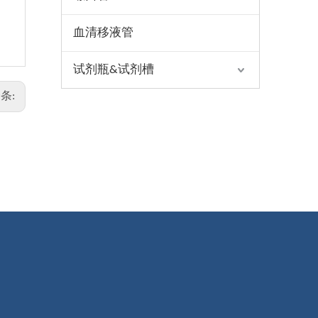
血清移液管
试剂瓶&试剂槽
条: